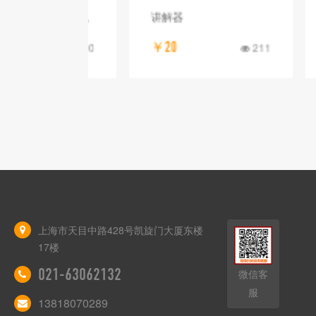
 彩色一体机
讲解器
iPad
￥20
￥10
300
211
上海市天目中路428号凯旋门大厦东楼
17楼
021-63062132
微信客
服
13818070289