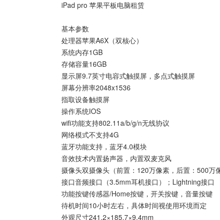
iPad pro 苹果平板电脑租赁
基本参数
处理器
苹果A6X（双核心）
系统内存
1GB
存储容量
16GB
显示屏
9.7英寸电容式触摸屏，多点式触摸屏
屏幕分辨率
2048x1536
指取设备
触摸屏
操作系统
IOS
wifi功能
支持802.11a/b/g/n无线协议
网络模式
不支持4G
蓝牙功能
支持，蓝牙4.0模块
音效技术
内置扬声器，内置双麦克风
摄像头
双摄像头（前置：120万像素，后置：500万
接口
音频接口（3.5mm耳机接口）；Lightning接口
功能按键
传感器/Home按键，开关按键，音量按键
待机时间
10小时左右，具体时间视使用环境而定
外观尺寸
241.2×185.7×9.4mm