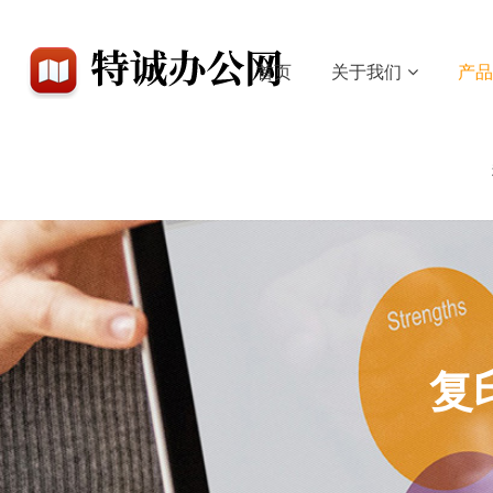
首页
关于我们
产
复