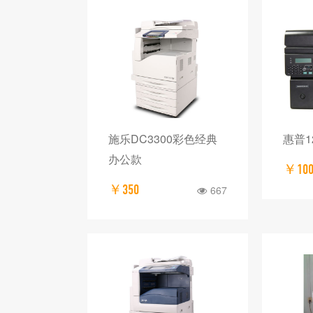
施乐DC3300彩色经典
惠普1
办公款
￥10
￥350
667