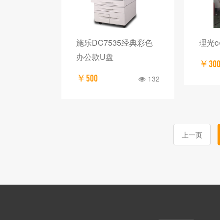
施乐DC7535经典彩色
理光c
办公款U盘
￥30
￥500
132
上一页