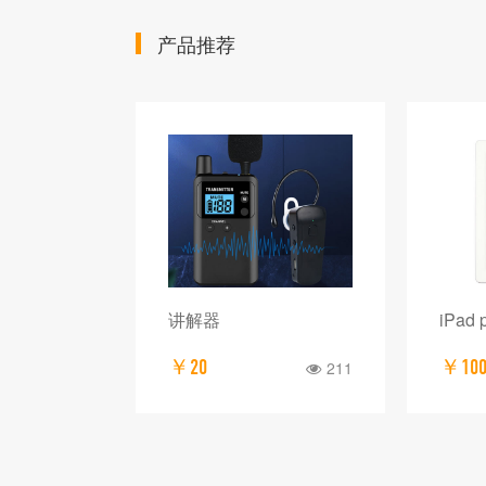
产品推荐
 彩色一体机
讲解器
iPad
￥20
￥10
300
211