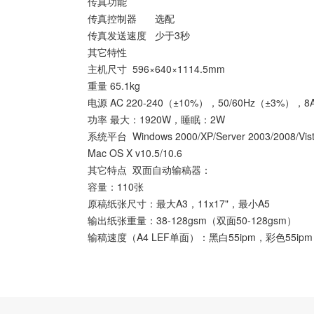
传真功能
传真控制器
选配
传真发送速度
少于3秒
其它特性
主机尺寸
596×640×1114.5mm
重量
65.1kg
电源
AC 220-240（±10%），50/60Hz（±3%），8
功率
最大：1920W，睡眠：2W
系统平台
Windows 2000/XP/Server 2003/2008/Vist
Mac OS X v10.5/10.6
其它特点
双面自动输稿器：
容量：110张
原稿纸张尺寸：最大A3，11x17"，最小A5
输出纸张重量：38-128gsm（双面50-128gsm）
输稿速度（A4 LEF单面）：黑白55ipm，彩色55ipm