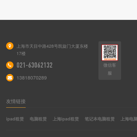
上海市天目中路428号凯旋门大厦东楼
17楼
021-63062132
微信客
服
13818070289
友情链接
ipad租赁
电脑租赁
上海ipad租赁
笔记本电脑租赁
上海电