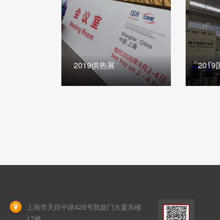
2019供热展
201
上海市天目中路428号凯旋门大厦东楼
17楼