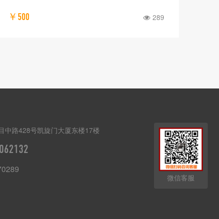
￥500
289
目中路428号凯旋门大厦东楼17楼
062132
70289
微信客服